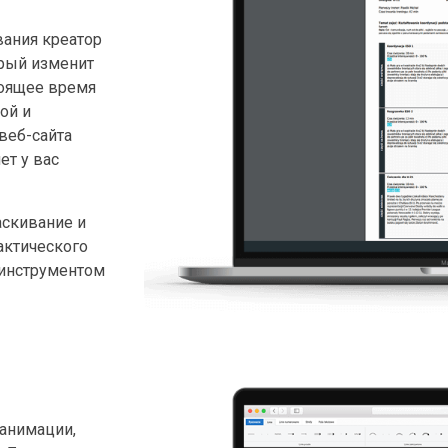
вания креатор
орый изменит
тоящее время
ой и
веб-сайта
ет у вас
аскивание и
актического
 инструментом
 анимации,