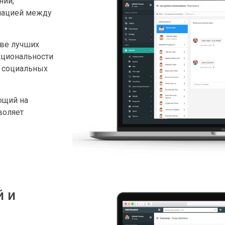
ний,
мацией между
ове лучших
нкциональности
 социальных
ющий на
воляет
й и