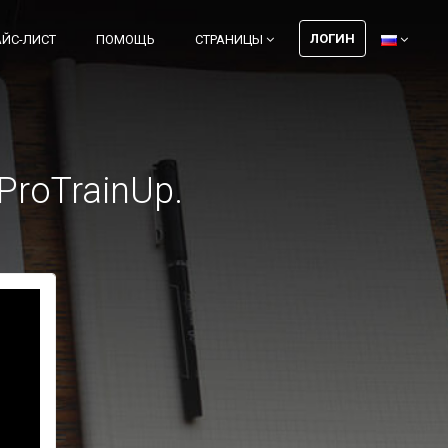
ЛОГИН
АЙС-ЛИСТ
ПОМОЩЬ
СТРАНИЦЫ
ProTrainUp.