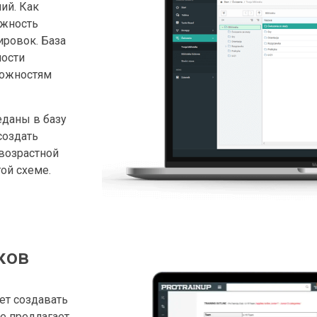
ий. Как
ожность
ировок. База
ности
можностям
даны в базу
создать
 возрастной
ой схеме.
ков
ет создавать
е предлагает