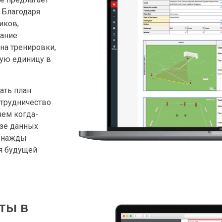
. Благодаря
иков,
жание
на тренировки,
ую единицу в
ать план
отрудничество
чем когда-
азе данных
однажды
я будущей
ты в