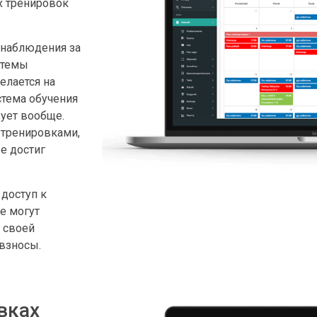
х тренировок
 наблюдения за
стемы
елается на
стема обучения
вует вообще.
 тренировками,
е достиг
доступ к
е могут
 своей
 взносы.
вках