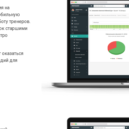
я на
мобильную
боту тренеров.
ок старшими
стро
 оказаться
ндий для