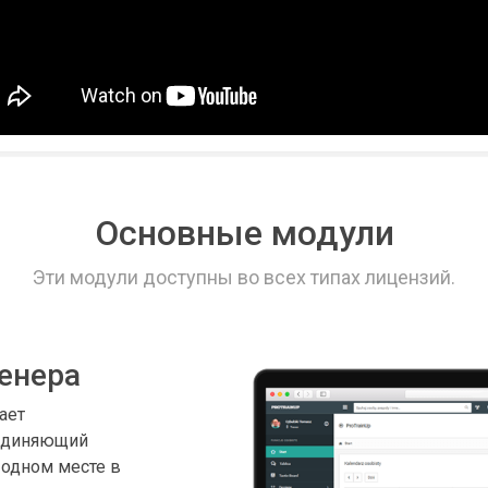
Основные модули
Эти модули доступны во всех типах лицензий.
енера
ает
ъединяющий
 одном месте в