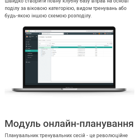
швидко створити повну клубну базу вправ на основі
поділу за віковою категорією, видом тренувань або
будь-якою іншою схемою розподілу.
Модуль онлайн-планування
Планувальник тренувальних сесій - це революційне