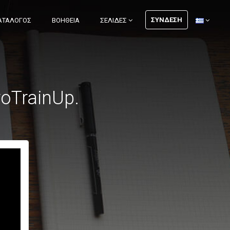
ΣΎΝΔΕΣΗ
ΑΤΆΛΟΓΟΣ
ΒΟΉΘΕΙΑ
ΣΕΛΊΔΕΣ
roTrainUp.