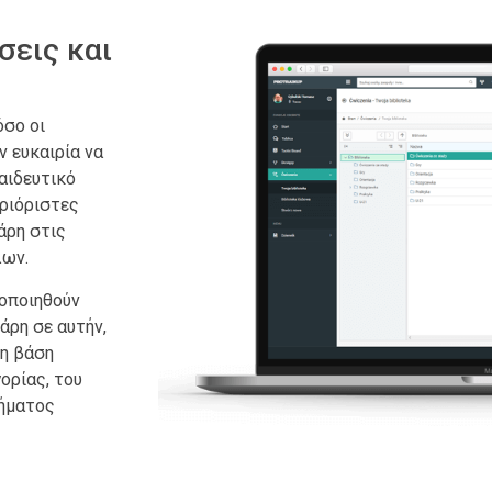
σεις και
όσο οι
ν ευκαιρία να
αιδευτικό
ριόριστες
άρη στις
λων.
νοποιηθούν
άρη σε αυτήν,
ρη βάση
ορίας, του
χήματος