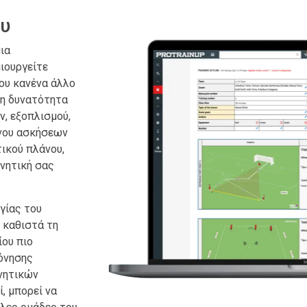
ου
ια
ιουργείτε
ου κανένα άλλο
τη δυνατότητα
, εξοπλισμού,
ένου ασκήσεων
ικού πλάνου,
νητική σας
γίας του
 καθιστά τη
ίου πιο
όνησης
νητικών
ί, μπορεί να