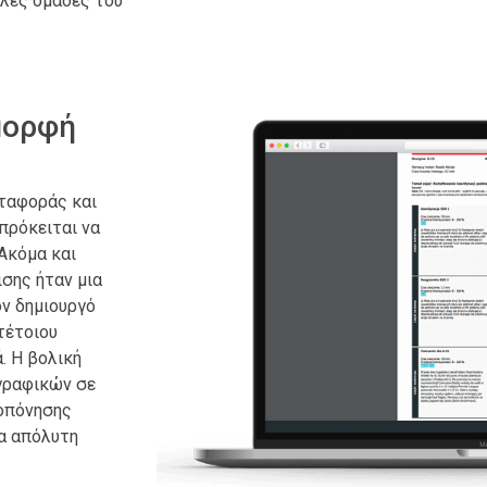
λλες ομάδες του
μορφή
εταφοράς και
πρόκειται να
Ακόμα και
σης ήταν μια
ον δημιουργό
 τέτοιου
. Η βολική
γραφικών σε
ροπόνησης
ια απόλυτη