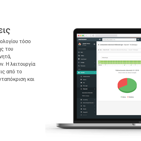
εις
ιολογίου τόσο
ης του
νητά,
ν. Η λειτουργία
ις από το
νταπόκριση και