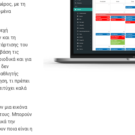
έρος, με τη
ομένα
νεχή
 και τη
τάρτισης του
 βάση τις
ιοδικά και για
 δεν
 αθλητής
ση, τι πρέπει
πιτύχει καλά
ν μια εικόνα
 τους. Μπορούν
ικά την
ν ποια είναι η