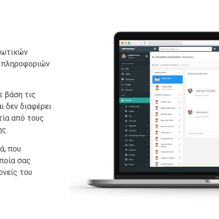
διωτικών
ή πληροφοριών
ε βάση τις
ι δεν διαφέρει
τία από τους
ς.
ά, που
ποία σας
ονείς του