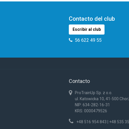
Contacto del club
Escribir al club
56 622 49 55
Contacto
ProTrainUp Sp. z o.o.
ul. Katowicka 10, 41-500 Cho
NIP: 634-282-16-31
KRS: 0000479526
+48 516 954 843 | +48 535 3