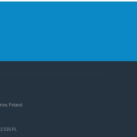
rzów, Poland
52 535 PL