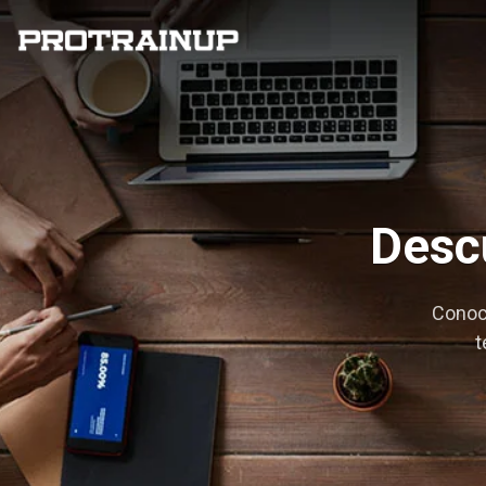
Descu
Conoc
t