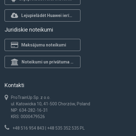
Lejupielādēt Huawei ierīcēm
Juridiskie noteikumi
Maksājumu noteikumi
Noteikumi un privātuma politika
Kontakti
ProTrainUp Sp. z o.o.
ul. Katowicka 10, 41-500 Chorzów, Poland
NIP: 634-282-16-31
KRS: 0000479526
+48 516 954 843 | +48 535 352 535 PL