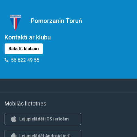
Pomorzanin Toruń
Kontakti ar klubu
Rakstīt klubam
56 622 49 55
Mobilās lietotnes
Lejupielādēt iOS ierīcēm
Lejupielādēt Android ierīcēm