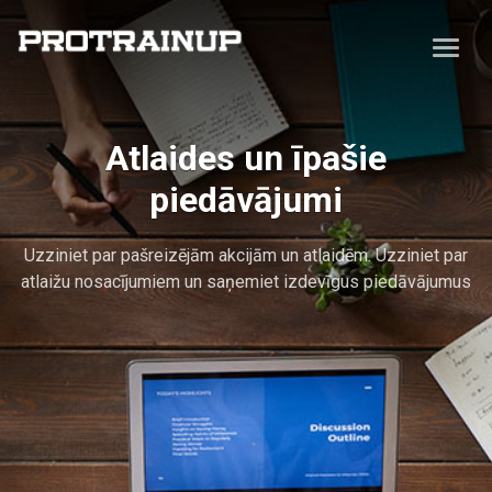
Atlaides un īpašie
piedāvājumi
Uzziniet par pašreizējām akcijām un atlaidēm. Uzziniet par
atlaižu nosacījumiem un saņemiet izdevīgus piedāvājumus