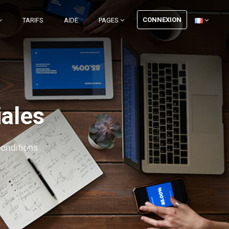
CONNEXION
TARIFS
AIDE
PAGES
iales
conditions