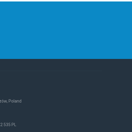
rzów, Poland
52 535 PL