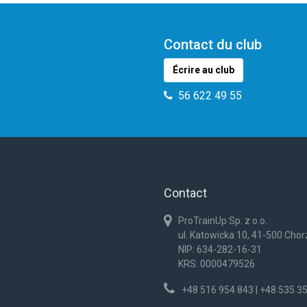
Contact du club
Écrire au club
56 622 49 55
Contact
ProTrainUp Sp. z o.o.
ul. Katowicka 10, 41-500 Cho
NIP: 634-282-16-31
KRS: 0000479526
+48 516 954 843 | +48 535 3